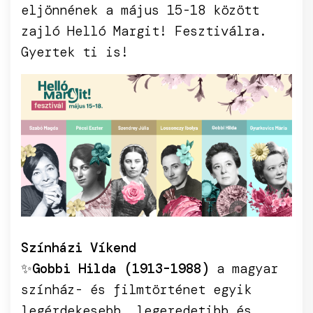
eljönnének a május 15-18 között
zajló Helló Margit! Fesztiválra.
Gyertek ti is!
Színházi Víkend
✨
Gobbi Hilda (1913-1988)
a magyar
színház- és filmtörténet egyik
legérdekesebb, legeredetibb és