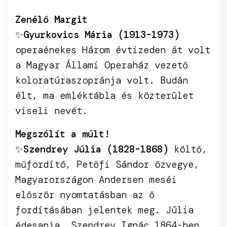
Zenélő Margit
✨
Gyurkovics Mária (1913-1973)
operaénekes Három évtizeden át volt
a Magyar Állami Operaház vezető
koloratúraszopránja volt. Budán
élt, ma emléktábla és közterület
viseli nevét.
Megszólít a múlt!
✨
Szendrey Júlia (1828-1868)
költő,
műfordító, Petőfi Sándor özvegye,
Magyarországon Andersen meséi
először nyomtatásban az ő
fordításában jelentek meg. Júlia
édesapja, Szendrey Ignác 1864-ben