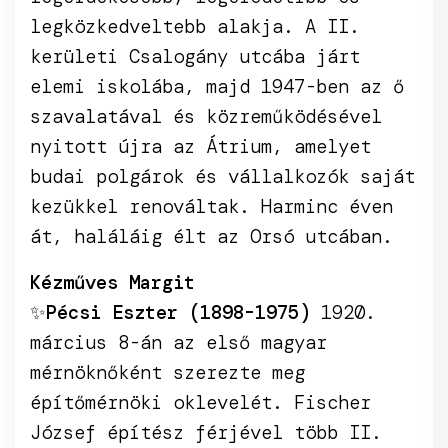
legközkedveltebb alakja. A II.
kerületi Csalogány utcába járt
elemi iskolába, majd 1947-ben az ő
szavalatával és közreműködésével
nyitott újra az Átrium, amelyet
budai polgárok és vállalkozók saját
kezükkel renováltak. Harminc éven
át, haláláig élt az Orsó utcában.
Kézműves Margit
✨
Pécsi Eszter (1898-1975)
1920.
március 8-án az első magyar
mérnöknőként szerezte meg
építőmérnöki oklevelét. Fischer
József építész férjével több II.