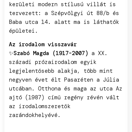
kerületi modern stílusú villát is
tervezett: a Szépvölgyi út 88/b és
Baba utca 14. alatt ma is láthatók
épületei.
Az irodalom visszavár
✨
Szabó Magda (1917-2007)
a XX.
századi prózairodalom egyik
legjelentősebb alakja, több mint
negyven évet élt Pasaréten a Júlia
utcában. Otthona és maga az utca Az
ajtó (1987) című regény révén vált
az irodalomszeretők
zarándokhelyévé.