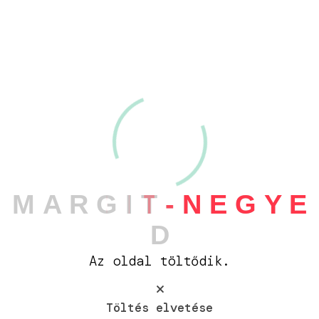
M
A
R
G
I
T
-
N
E
G
Y
E
D
2
1
Az oldal töltődik.
Töltés elvetése