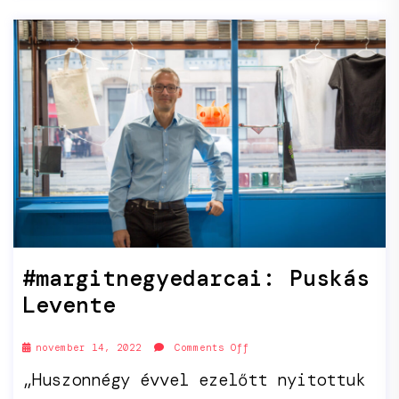
#margitnegyedarcai: Puskás
Levente
november 14, 2022
Comments Off
„Huszonnégy évvel ezelőtt nyitottuk