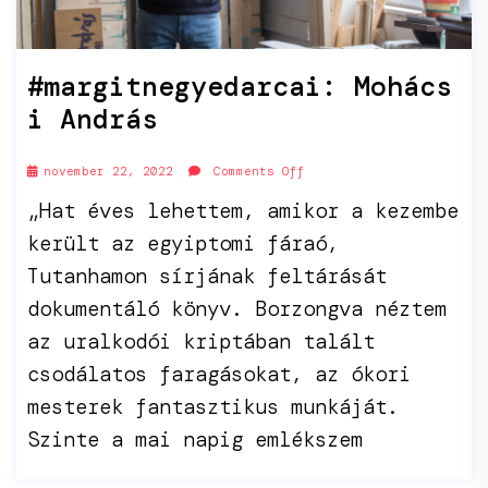
#margitnegyedarcai: Mohács
i András
november 22, 2022
Comments Off
„Hat éves lehettem, amikor a kezembe
került az egyiptomi fáraó,
Tutanhamon sírjának feltárását
dokumentáló könyv. Borzongva néztem
az uralkodói kriptában talált
csodálatos faragásokat, az ókori
mesterek fantasztikus munkáját.
Szinte a mai napig emlékszem