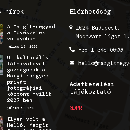
s hírek
Elérhetőség
A Margit-negyed
1024 Budapest,
a Művészetek
Mechwart liget 1.
völgyében
július 13, 2026
+36 1 346 5600
Új kulturális
hello@margitnegy
látnivalóval
gazdagodik a
Margit-negyed:
privát
Adatkezelési
fotográfiai
tájékoztató
központ nyílik
2027-ben
GDPR
július 9, 2026
Ilyen volt a
Helló, Margit!