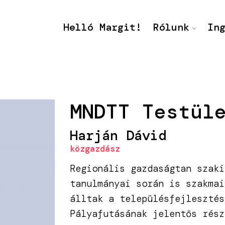
Helló Margit!
Rólunk
In
MNDTT Testül
Harján Dávid
közgazdász
Regionális gazdaságtan szaki
tanulmányai során is szakmai
álltak a településfejlesztés
Pályafutásának jelentős rész