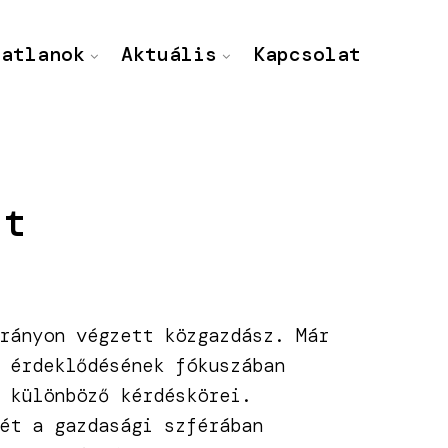
gatlanok
Aktuális
Kapcsolat
et
rányon végzett közgazdász. Már
 érdeklődésének fókuszában
 különböző kérdéskörei.
ét a gazdasági szférában